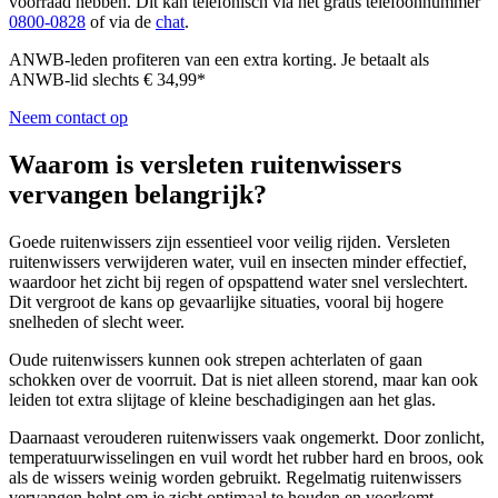
voorraad hebben. Dit kan telefonisch via het gratis telefoonnummer
0800-0828
of via de
chat
.
ANWB-leden profiteren van een extra korting. Je betaalt als
ANWB-lid slechts € 34,99*
Neem contact op
Waarom is versleten ruitenwissers
vervangen belangrijk?
Goede ruitenwissers zijn essentieel voor veilig rijden. Versleten
ruitenwissers verwijderen water, vuil en insecten minder effectief,
waardoor het zicht bij regen of opspattend water snel verslechtert.
Dit vergroot de kans op gevaarlijke situaties, vooral bij hogere
snelheden of slecht weer.
Oude ruitenwissers kunnen ook strepen achterlaten of gaan
schokken over de voorruit. Dat is niet alleen storend, maar kan ook
leiden tot extra slijtage of kleine beschadigingen aan het glas.
Daarnaast verouderen ruitenwissers vaak ongemerkt. Door zonlicht,
temperatuurwisselingen en vuil wordt het rubber hard en broos, ook
als de wissers weinig worden gebruikt. Regelmatig ruitenwissers
vervangen helpt om je zicht optimaal te houden en voorkomt