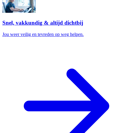
Snel, vakkundig & altijd dichtbij
Jou weer veilig en tevreden op weg helpen.