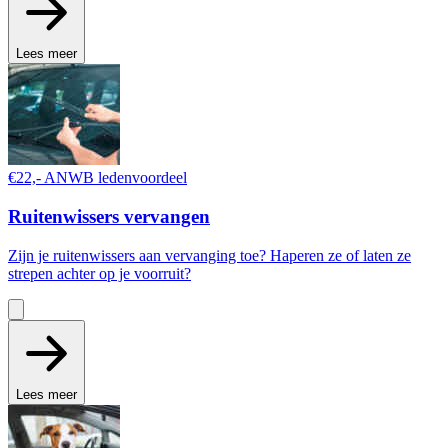
Lees meer
€22,- ANWB ledenvoordeel
Ruitenwissers vervangen
Zijn je ruitenwissers aan vervanging toe? Haperen ze of laten ze
strepen achter op je voorruit?
Lees meer