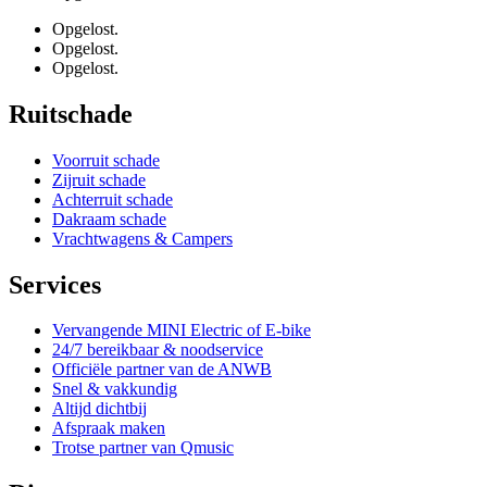
Opgelost.
Opgelost.
Opgelost.
Ruitschade
Voorruit schade
Zijruit schade
Achterruit schade
Dakraam schade
Vrachtwagens & Campers
Services
Vervangende MINI Electric of E-bike
24/7 bereikbaar & noodservice
Officiële partner van de ANWB
Snel & vakkundig
Altijd dichtbij
Afspraak maken
Trotse partner van Qmusic